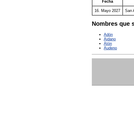
Fecha
16. Mayo 2027
San 
Nombres que s
Adón
Aidano
Atón
Audeno