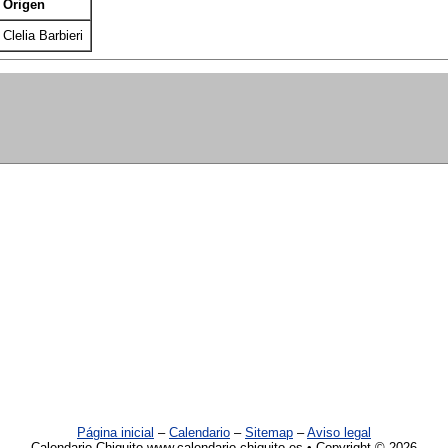
Origen
Clelia Barbieri
Página inicial
–
Calendario
–
Sitemap
–
Aviso legal
Calendario Chiquito www.calendario-chiquito.es • Copyright © 2026