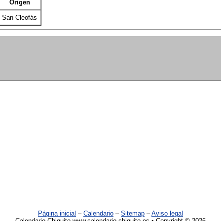
Origen
San Cleofás
Página inicial
–
Calendario
–
Sitemap
–
Aviso legal
Calendario Chiquito www.calendario-chiquito.es • Copyright © 2026