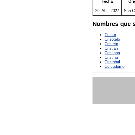
Fecha
Ori
29. Abril 2027
San Cr
Nombres que s
Cresto
Crisótelo
Cristeta
Cristian
Cristiana
Cristina
Cristóbal
Curcódomo