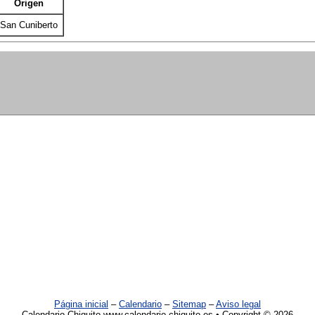
Origen
San Cuniberto
Página inicial
–
Calendario
–
Sitemap
–
Aviso legal
Calendario Chiquito www.calendario-chiquito.es • Copyright © 2026