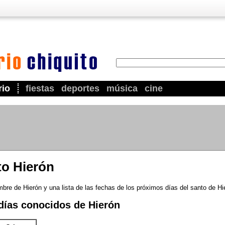
rio
fiestas
deportes
música
cine
to Hierón
bre de Hierón y una lista de las fechas de los próximos días del santo de Hi
días conocidos de Hierón