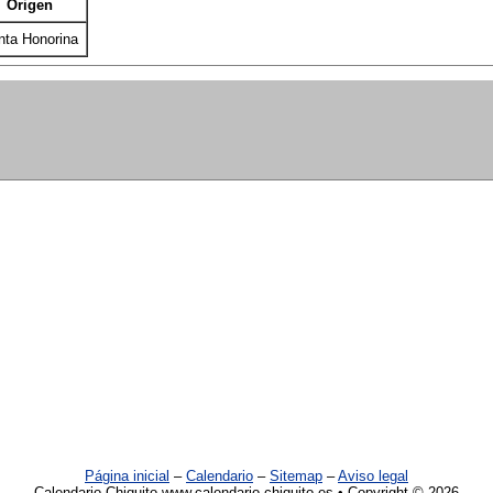
Origen
nta Honorina
Página inicial
–
Calendario
–
Sitemap
–
Aviso legal
Calendario Chiquito www.calendario-chiquito.es • Copyright © 2026