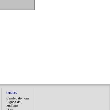
OTROS
Cambio de hora
Signos del
zodíaco
Días