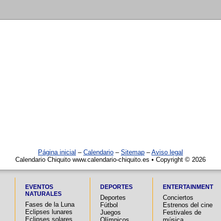
Página inicial
–
Calendario
–
Sitemap
–
Aviso legal
Calendario Chiquito www.calendario-chiquito.es • Copyright © 2026
EVENTOS
DEPORTES
ENTERTAINMENT
NATURALES
Deportes
Conciertos
Fases de la Luna
Fútbol
Estrenos del cine
Eclipses lunares
Juegos
Festivales de
Eclipses solares
Olímpicos
música