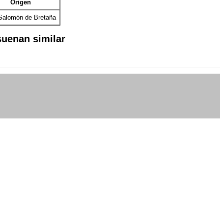
Origen
Salomón de Bretaña
uenan similar