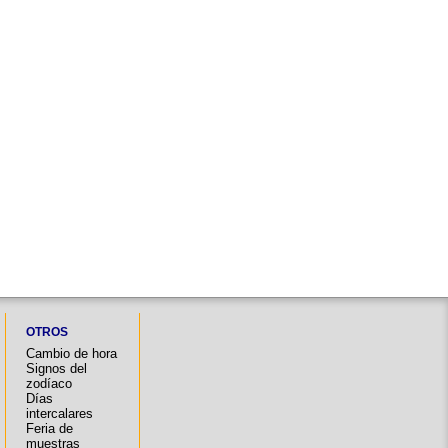
OTROS
Cambio de hora
Signos del
zodíaco
Días
intercalares
Feria de
muestras