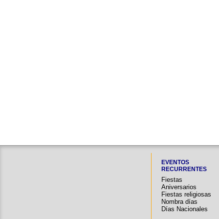
EVENTOS
RECURRENTES
Fiestas
Aniversarios
Fiestas religiosas
Nombra días
Días Nacionales