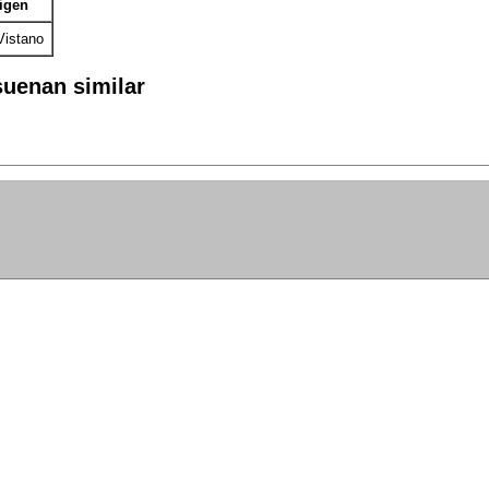
igen
Vistano
uenan similar