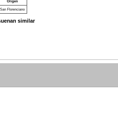
Origen
San Florenciano
uenan similar