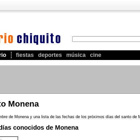
rio
fiestas
deportes
música
cine
nto Monena
mbre de Monena y una lista de las fechas de los próximos días del santo de
días conocidos de Monena