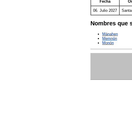
Fecha
Or
06. Julio 2027
Santa
Nombres que s
Mánahen
Memnón
Monón